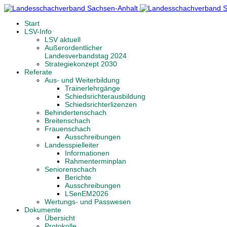
Start
LSV-Info
LSV aktuell
Außerordentlicher
Landesverbandstag 2024
Strategiekonzept 2030
Referate
Aus- und Weiterbildung
Trainerlehrgänge
Schiedsrichterausbildung
Schiedsrichterlizenzen
Behindertenschach
Breitenschach
Frauenschach
Ausschreibungen
Landesspielleiter
Informationen
Rahmenterminplan
Seniorenschach
Berichte
Ausschreibungen
LSenEM2026
Wertungs- und Passwesen
Dokumente
Übersicht
Protokolle