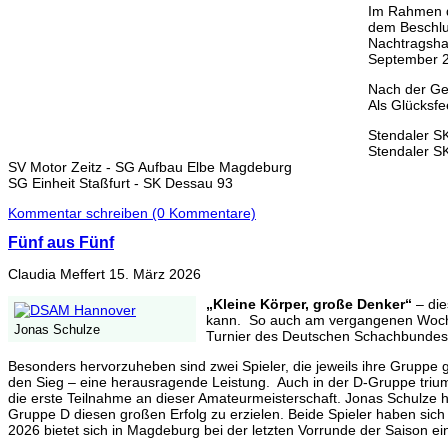
Im Rahmen d
dem Beschlus
Nachtragshau
September 2
Nach der Ge
Als Glücksf
Stendaler S
Stendaler SK
SV Motor Zeitz - SG Aufbau Elbe Magdeburg
SG Einheit Staßfurt - SK Dessau 93
Kommentar schreiben (0 Kommentare)
Fünf aus Fünf
Claudia Meffert
15. März 2026
„Kleine Körper, große Denker“
– di
kann. So auch am vergangenen Wochen
Jonas Schulze
Turnier des Deutschen Schachbundes. 
Besonders hervorzuheben sind zwei Spieler, die jeweils ihre Gruppe
den Sieg – eine herausragende Leistung. Auch in der D-Gruppe triu
die erste Teilnahme an dieser Amateurmeisterschaft. Jonas Schulze
Gruppe D diesen großen Erfolg zu erzielen. Beide Spieler haben sich d
2026 bietet sich in Magdeburg bei der letzten Vorrunde der Saison ein