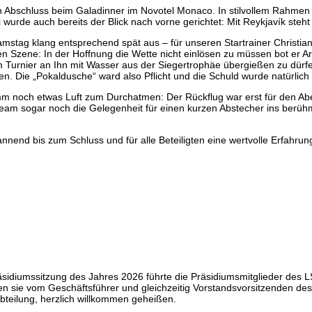
n Abschluss beim Galadinner im Novotel Monaco. In stilvollem Rahmen w
 wurde auch bereits der Blick nach vorne gerichtet: Mit Reykjavík steht
amstag klang entsprechend spät aus – für unseren Startrainer Christi
n Szene: In der Hoffnung die Wette nicht einlösen zu müssen bot er Ar
 Turnier an Ihn mit Wasser aus der Siegertrophäe übergießen zu dürfen
. Die „Pokaldusche“ ward also Pflicht und die Schuld wurde natürlich 
m noch etwas Luft zum Durchatmen: Der Rückflug war erst für den A
eam sogar noch die Gelegenheit für einen kurzen Abstecher ins berüh
nnend bis zum Schluss und für alle Beteiligten eine wertvolle Erfahrun
äsidiumssitzung des Jahres 2026 führte die Präsidiumsmitglieder des 
 sie vom Geschäftsführer und gleichzeitig Vorstandsvorsitzenden des
teilung, herzlich willkommen geheißen.