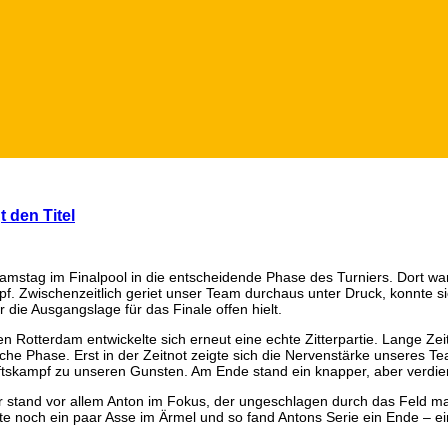
 den Titel
mstag im Finalpool in die entscheidende Phase des Turniers. Dort war
Zwischenzeitlich geriet unser Team durchaus unter Druck, konnte sich
 die Ausgangslage für das Finale offen hielt.
Rotterdam entwickelte sich erneut eine echte Zitterpartie. Lange Zeit w
tische Phase. Erst in der Zeitnot zeigte sich die Nervenstärke unseres 
skampf zu unseren Gunsten. Am Ende stand ein knapper, aber verdiente
r stand vor allem Anton im Fokus, der ungeschlagen durch das Feld mar
te noch ein paar Asse im Ärmel und so fand Antons Serie ein Ende – ei