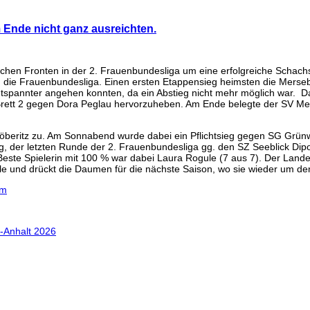
 Ende nicht ganz ausreichten.
chen Fronten in der 2. Frauenbundesliga um eine erfolgreiche Schac
n die Frauenbundesliga. Einen ersten Etappensieg heimsten die Merseb
ntspannter angehen konnten, da ein Abstieg nicht mehr möglich war. Da
 Brett 2 gegen Dora Peglau hervorzuheben. Am Ende belegte der SV Mer
beritz zu. Am Sonnabend wurde dabei ein Pflichtsieg gegen SG Grünwei
der letzten Runde der 2. Frauenbundesliga gg. den SZ Seeblick Dipol
. Beste Spielerin mit 100 % war dabei Laura Rogule (7 aus 7). Der Lan
le und drückt die Daumen für die nächste Saison, wo sie wieder um den
tm
n-Anhalt 2026