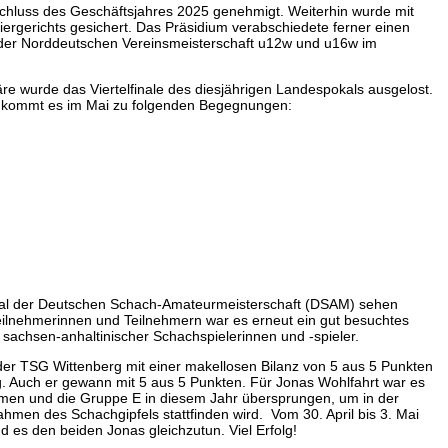
chluss des Geschäftsjahres 2025 genehmigt. Weiterhin wurde mit
ergerichts gesichert. Das Präsidium verabschiedete ferner einen
g der Norddeutschen Vereinsmeisterschaft u12w und u16w im
 wurde das Viertelfinale des diesjährigen Landespokals ausgelost.
ei kommt es im Mai zu folgenden Begegnungen:
lsaal der Deutschen Schach-Amateurmeisterschaft (DSAM) sehen
ilnehmerinnen und Teilnehmern war es erneut ein gut besuchtes
achsen-anhaltinischer Schachspielerinnen und -spieler.
der TSG Wittenberg mit einer makellosen Bilanz von 5 aus 5 Punkten
 Auch er gewann mit 5 aus 5 Punkten. Für Jonas Wohlfahrt war es
mmen und die Gruppe E in diesem Jahr übersprungen, um in der
ahmen des Schachgipfels stattfinden wird. Vom 30. April bis 3. Mai
d es den beiden Jonas gleichzutun. Viel Erfolg!