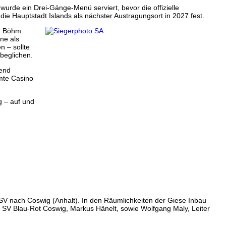
urde ein Drei-Gänge-Menü serviert, bevor die offizielle
 die Hauptstadt Islands als nächster Austragungsort in 2027 fest.
an Böhm
ne als
 – sollte
beglichen.
bend
mte Casino
g – auf und
LSV nach Coswig (Anhalt). In den Räumlichkeiten der Giese Inbau
 SV Blau-Rot Coswig, Markus Hänelt, sowie Wolfgang Maly, Leiter