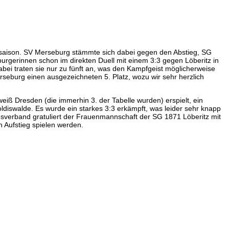
hsaison. SV Merseburg stämmte sich dabei gegen den Abstieg, SG
urgerinnen schon im direkten Duell mit einem 3:3 gegen Löberitz in
bei traten sie nur zu fünft an, was den Kampfgeist möglicherweise
seburg einen ausgezeichneten 5. Platz, wozu wir sehr herzlich
ß Dresden (die immerhin 3. der Tabelle wurden) erspielt, ein
diswalde. Es wurde ein starkes 3:3 erkämpft, was leider sehr knapp
desverband gratuliert der Frauenmannschaft der SG 1871 Löberitz mit
 Aufstieg spielen werden.