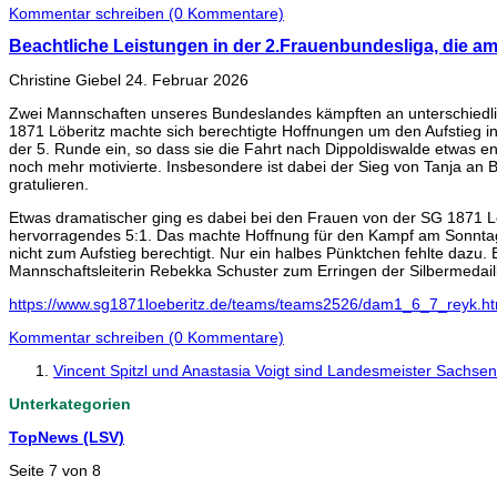
Kommentar schreiben (0 Kommentare)
Beachtliche Leistungen in der 2.Frauenbundesliga, die am
Christine Giebel
24. Februar 2026
Zwei Mannschaften unseres Bundeslandes kämpften an unterschiedli
1871 Löberitz machte sich berechtigte Hoffnungen um den Aufstieg i
der 5. Runde ein, so dass sie die Fahrt nach Dippoldiswalde etwas e
noch mehr motivierte. Insbesondere ist dabei der Sieg von Tanja an
gratulieren.
Etwas dramatischer ging es dabei bei den Frauen von der SG 1871 Lö
hervorragendes 5:1. Das machte Hoffnung für den Kampf am Sonntag, 
nicht zum Aufstieg berechtigt. Nur ein halbes Pünktchen fehlte dazu
Mannschaftsleiterin Rebekka Schuster zum Erringen der Silbermedail
https://www.sg1871loeberitz.de/teams/teams2526/dam1_6_7_reyk.h
Kommentar schreiben (0 Kommentare)
Vincent Spitzl und Anastasia Voigt sind Landesmeister Sachse
Unterkategorien
TopNews (LSV)
Seite 7 von 8