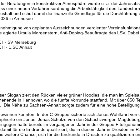
er Beratungen in konstruktiver Atmosphäre wurde u. a. der Jahresabs
s einer neuen Verfahrensordnung die Arbeitsfähigkeit des Landesturni
shalt und schuf damit die finanzielle Grundlage für die Durchführun
026 in Arendsee.
nehmigung von geplanten Auszeichnungen verdienter Vereinsfunktionäre
ee agierte Ursula Morgenstern, Anti-Doping-Beauftragte des LSV. Dab
K I - SV Merseburg
 II - 1.SC Anhalt
eser Slogan ziert den Rücken vieler grüner Hoodies, die man im Spie
ende in Hannover, wo die fünfte Vorrunde stattfand. Mit über 650 Te
Die Nähe zu Sachsen-Anhalt sorgte zudem für eine hohe Beteiligung s
 gewinnen konnten. In der C-Gruppe sicherte sich Jonas Wohlfahrt von 
mphierte ein Jonas: Jonas Schulze von den Schachzwergen Magdeburg.
 hingegen hatte bereits im vergangenen Jahr in der Gruppe F teilgeno
amit für die Endrunde qualifiziert, die in diesem Jahr in Dresden im R
e weitere Chance, sich für die Endrunde in Dresden zu qualifizieren un