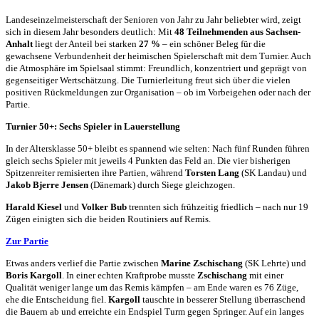
Landeseinzelmeisterschaft der Senioren von Jahr zu Jahr beliebter wird, zeigt
sich in diesem Jahr besonders deutlich: Mit
48 Teilnehmenden aus Sachsen-
Anhalt
liegt der Anteil bei starken
27
%
– ein schöner Beleg für die
gewachsene Verbundenheit der heimischen Spielerschaft mit dem Turnier. Auch
die Atmosphäre im Spielsaal stimmt: Freundlich, konzentriert und geprägt von
gegenseitiger Wertschätzung. Die Turnierleitung freut sich über die vielen
positiven Rückmeldungen zur Organisation – ob im Vorbeigehen oder nach der
Partie.
Turnier 50+: Sechs Spieler in Lauerstellung
In der Altersklasse 50+ bleibt es spannend wie selten: Nach fünf Runden führen
gleich sechs Spieler mit jeweils 4 Punkten das Feld an. Die vier bisherigen
Spitzenreiter remisierten ihre Partien, während
Torsten Lang
(SK Landau) und
Jakob Bjerre
Jensen
(Dänemark) durch Siege gleichzogen.
Harald Kiesel
und
Volker Bub
trennten sich frühzeitig friedlich – nach nur 19
Zügen einigten sich die beiden Routiniers auf Remis.
Zur Partie
Etwas anders verlief die Partie zwischen
Marine Zschischang
(SK Lehrte) und
Boris Kargoll
. In einer echten Kraftprobe musste
Zschischang
mit einer
Qualität weniger lange um das Remis kämpfen – am Ende waren es 76 Züge,
ehe die Entscheidung fiel.
Kargoll
tauschte in besserer Stellung überraschend
die Bauern ab und erreichte ein Endspiel Turm gegen Springer. Auf ein langes