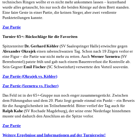
technisches Ringen wollte er es nicht mehr ankommen lassen – kurzerhand
wurde alles getauscht, bis nur noch die beiden Könige auf dem Brett standen.
Eine faire Geste in einer Partie, die keinen Sieger, aber zwei verdiente
Punkteteilungen kannte.
Zur Partie
Turnier 65+: Rückschläge für die Favoriten
Spitzenreiter
Dr. Gerhard Köhler
(SV Saalespringer Halle) erwischte gegen
Alexander Okrajek
einen rabenschwarzen Tag. Schon nach 19 Zügen verlor er
eine Figur – die Partie war nicht mehr zu retten. Auch
Werner Szenetra
(SV
Berenborstel) patzte früh und gab nach einem Bauernverlust die Kontrolle ab.
Sein Gegner
Emil Fischer
(SC Schweinfurt) verwertete den Vorteil souverän.
Zur Partie (Okrajek vs. Köhler)
Zur Partie (Szenetra vs. Fischer)
Das Feld ist in der 65+-Gruppe nun noch enger zusammengerückt. Zwischen
dem Führungsduo und dem 20. Platz liegt gerade einmal ein Punkt – ein Beweis
für die Ausgeglichenheit im Teilnehmerfeld. Bitter verlief der Tag auch für
Ralph Kahe
(SV Rochade Magdeburg), der seine erste Niederlage hinnehmen
musste und dadurch den Anschluss an die Spitze verlor.
Zur Partie
Weitere Ergebnisse und Informationen auf der Turnierseite!