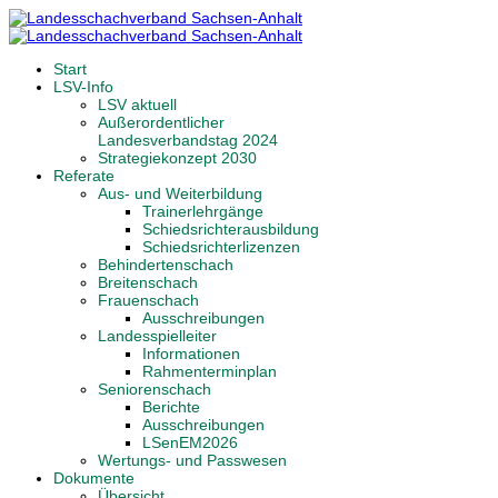
Start
LSV-Info
LSV aktuell
Außerordentlicher
Landesverbandstag 2024
Strategiekonzept 2030
Referate
Aus- und Weiterbildung
Trainerlehrgänge
Schiedsrichterausbildung
Schiedsrichterlizenzen
Behindertenschach
Breitenschach
Frauenschach
Ausschreibungen
Landesspielleiter
Informationen
Rahmenterminplan
Seniorenschach
Berichte
Ausschreibungen
LSenEM2026
Wertungs- und Passwesen
Dokumente
Übersicht