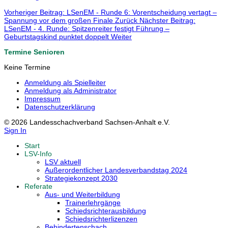
Vorheriger Beitrag: LSenEM - Runde 6: Vorentscheidung vertagt –
Spannung vor dem großen Finale
Zurück
Nächster Beitrag:
LSenEM - 4. Runde: Spitzenreiter festigt Führung –
Geburtstagskind punktet doppelt
Weiter
Termine Senioren
Keine Termine
Anmeldung als Spielleiter
Anmeldung als Administrator
Impressum
Datenschutzerklärung
© 2026 Landesschachverband Sachsen-Anhalt e.V.
Sign In
Start
LSV-Info
LSV aktuell
Außerordentlicher Landesverbandstag 2024
Strategiekonzept 2030
Referate
Aus- und Weiterbildung
Trainerlehrgänge
Schiedsrichterausbildung
Schiedsrichterlizenzen
Behindertenschach