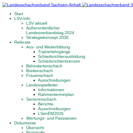
Start
LSV-Info
LSV aktuell
Außerordentlicher
Landesverbandstag 2024
Strategiekonzept 2030
Referate
Aus- und Weiterbildung
Trainerlehrgänge
Schiedsrichterausbildung
Schiedsrichterlizenzen
Behindertenschach
Breitenschach
Frauenschach
Ausschreibungen
Landesspielleiter
Informationen
Rahmenterminplan
Seniorenschach
Berichte
Ausschreibungen
LSenEM2026
Wertungs- und Passwesen
Dokumente
Übersicht
Protokolle