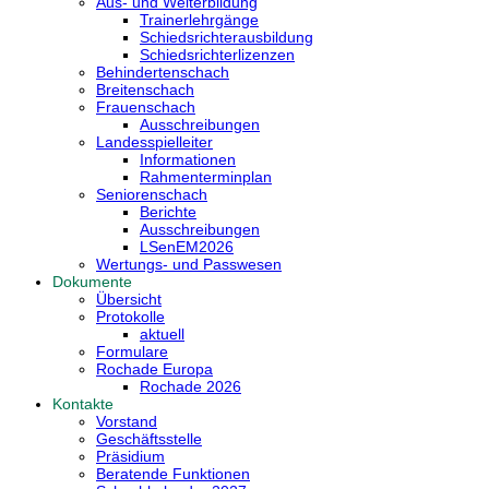
Aus- und Weiterbildung
Trainerlehrgänge
Schiedsrichterausbildung
Schiedsrichterlizenzen
Behindertenschach
Breitenschach
Frauenschach
Ausschreibungen
Landesspielleiter
Informationen
Rahmenterminplan
Seniorenschach
Berichte
Ausschreibungen
LSenEM2026
Wertungs- und Passwesen
Dokumente
Übersicht
Protokolle
aktuell
Formulare
Rochade Europa
Rochade 2026
Kontakte
Vorstand
Geschäftsstelle
Präsidium
Beratende Funktionen