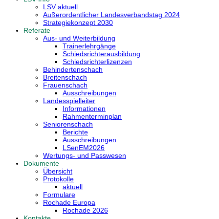
LSV aktuell
Außerordentlicher Landesverbandstag 2024
Strategiekonzept 2030
Referate
Aus- und Weiterbildung
Trainerlehrgänge
Schiedsrichterausbildung
Schiedsrichterlizenzen
Behindertenschach
Breitenschach
Frauenschach
Ausschreibungen
Landesspielleiter
Informationen
Rahmenterminplan
Seniorenschach
Berichte
Ausschreibungen
LSenEM2026
Wertungs- und Passwesen
Dokumente
Übersicht
Protokolle
aktuell
Formulare
Rochade Europa
Rochade 2026
Kontakte