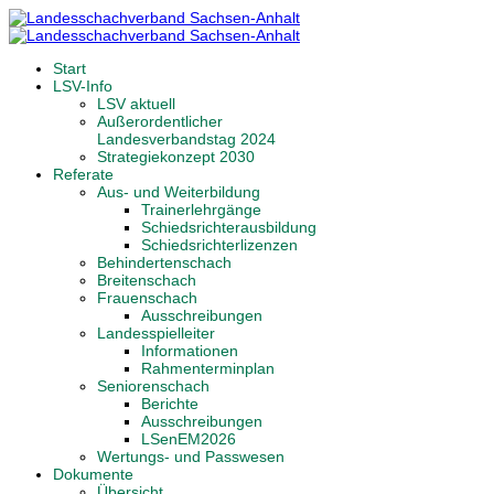
Start
LSV-Info
LSV aktuell
Außerordentlicher
Landesverbandstag 2024
Strategiekonzept 2030
Referate
Aus- und Weiterbildung
Trainerlehrgänge
Schiedsrichterausbildung
Schiedsrichterlizenzen
Behindertenschach
Breitenschach
Frauenschach
Ausschreibungen
Landesspielleiter
Informationen
Rahmenterminplan
Seniorenschach
Berichte
Ausschreibungen
LSenEM2026
Wertungs- und Passwesen
Dokumente
Übersicht