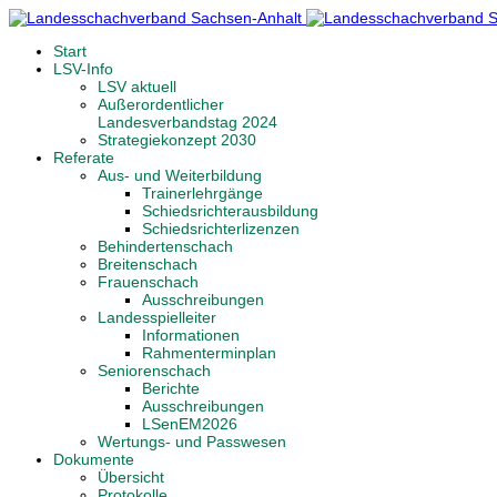
Start
LSV-Info
LSV aktuell
Außerordentlicher
Landesverbandstag 2024
Strategiekonzept 2030
Referate
Aus- und Weiterbildung
Trainerlehrgänge
Schiedsrichterausbildung
Schiedsrichterlizenzen
Behindertenschach
Breitenschach
Frauenschach
Ausschreibungen
Landesspielleiter
Informationen
Rahmenterminplan
Seniorenschach
Berichte
Ausschreibungen
LSenEM2026
Wertungs- und Passwesen
Dokumente
Übersicht
Protokolle