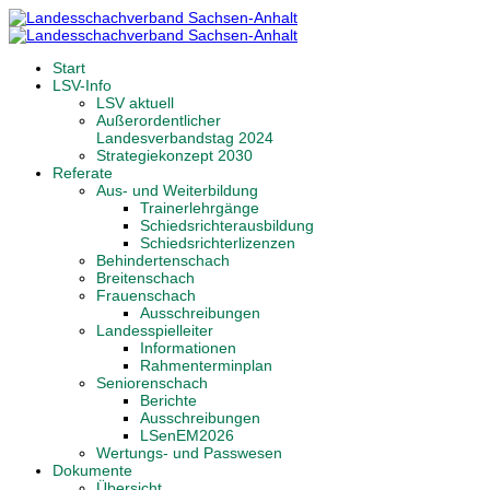
Start
LSV-Info
LSV aktuell
Außerordentlicher
Landesverbandstag 2024
Strategiekonzept 2030
Referate
Aus- und Weiterbildung
Trainerlehrgänge
Schiedsrichterausbildung
Schiedsrichterlizenzen
Behindertenschach
Breitenschach
Frauenschach
Ausschreibungen
Landesspielleiter
Informationen
Rahmenterminplan
Seniorenschach
Berichte
Ausschreibungen
LSenEM2026
Wertungs- und Passwesen
Dokumente
Übersicht