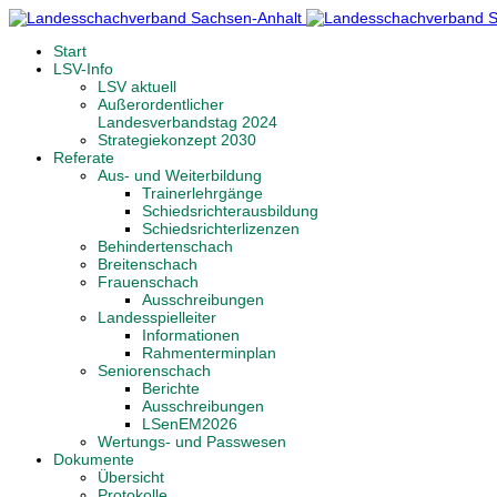
Start
LSV-Info
LSV aktuell
Außerordentlicher
Landesverbandstag 2024
Strategiekonzept 2030
Referate
Aus- und Weiterbildung
Trainerlehrgänge
Schiedsrichterausbildung
Schiedsrichterlizenzen
Behindertenschach
Breitenschach
Frauenschach
Ausschreibungen
Landesspielleiter
Informationen
Rahmenterminplan
Seniorenschach
Berichte
Ausschreibungen
LSenEM2026
Wertungs- und Passwesen
Dokumente
Übersicht
Protokolle