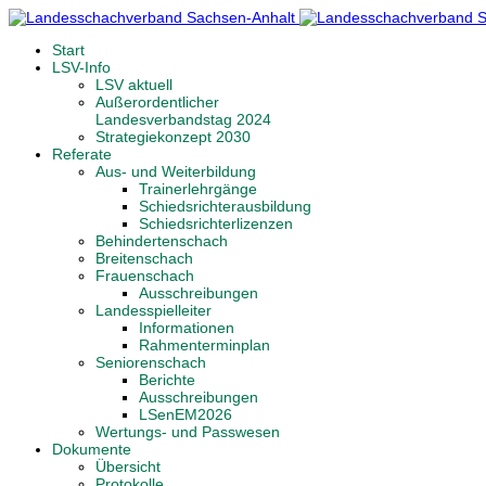
Start
LSV-Info
LSV aktuell
Außerordentlicher
Landesverbandstag 2024
Strategiekonzept 2030
Referate
Aus- und Weiterbildung
Trainerlehrgänge
Schiedsrichterausbildung
Schiedsrichterlizenzen
Behindertenschach
Breitenschach
Frauenschach
Ausschreibungen
Landesspielleiter
Informationen
Rahmenterminplan
Seniorenschach
Berichte
Ausschreibungen
LSenEM2026
Wertungs- und Passwesen
Dokumente
Übersicht
Protokolle