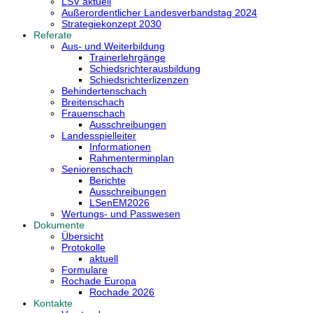
LSV aktuell
Außerordentlicher Landesverbandstag 2024
Strategiekonzept 2030
Referate
Aus- und Weiterbildung
Trainerlehrgänge
Schiedsrichterausbildung
Schiedsrichterlizenzen
Behindertenschach
Breitenschach
Frauenschach
Ausschreibungen
Landesspielleiter
Informationen
Rahmenterminplan
Seniorenschach
Berichte
Ausschreibungen
LSenEM2026
Wertungs- und Passwesen
Dokumente
Übersicht
Protokolle
aktuell
Formulare
Rochade Europa
Rochade 2026
Kontakte