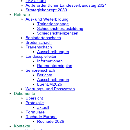
LSV aktuell
Außerordentlicher Landesverbandstag 2024
Strategiekonzept 2030
Referate
Aus- und Weiterbildung
Trainerlehrgänge
Schiedsrichterausbildung
Schiedsrichterlizenzen
Behindertenschach
Breitenschach
Frauenschach
Ausschreibungen
Landesspielleiter
Informationen
Rahmenterminplan
Seniorenschach
Berichte
Ausschreibungen
LSenEM2026
Wertungs- und Passwesen
Dokumente
Übersicht
Protokolle
aktuell
Formulare
Rochade Europa
Rochade 2026
Kontakte