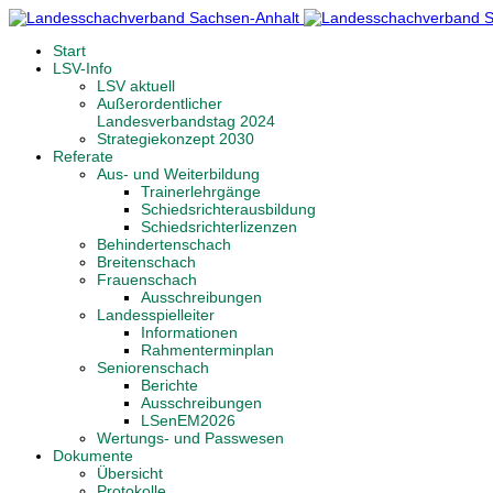
Start
LSV-Info
LSV aktuell
Außerordentlicher
Landesverbandstag 2024
Strategiekonzept 2030
Referate
Aus- und Weiterbildung
Trainerlehrgänge
Schiedsrichterausbildung
Schiedsrichterlizenzen
Behindertenschach
Breitenschach
Frauenschach
Ausschreibungen
Landesspielleiter
Informationen
Rahmenterminplan
Seniorenschach
Berichte
Ausschreibungen
LSenEM2026
Wertungs- und Passwesen
Dokumente
Übersicht
Protokolle