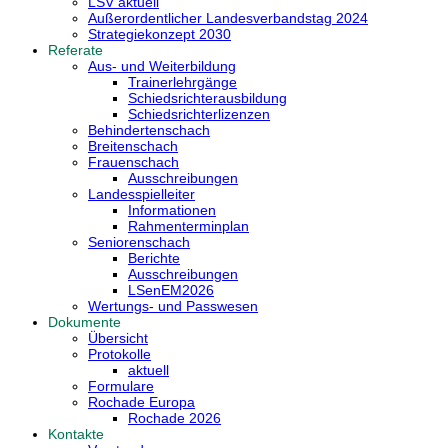
LSV aktuell
Außerordentlicher Landesverbandstag 2024
Strategiekonzept 2030
Referate
Aus- und Weiterbildung
Trainerlehrgänge
Schiedsrichterausbildung
Schiedsrichterlizenzen
Behindertenschach
Breitenschach
Frauenschach
Ausschreibungen
Landesspielleiter
Informationen
Rahmenterminplan
Seniorenschach
Berichte
Ausschreibungen
LSenEM2026
Wertungs- und Passwesen
Dokumente
Übersicht
Protokolle
aktuell
Formulare
Rochade Europa
Rochade 2026
Kontakte