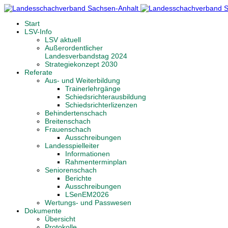
Start
LSV-Info
LSV aktuell
Außerordentlicher
Landesverbandstag 2024
Strategiekonzept 2030
Referate
Aus- und Weiterbildung
Trainerlehrgänge
Schiedsrichterausbildung
Schiedsrichterlizenzen
Behindertenschach
Breitenschach
Frauenschach
Ausschreibungen
Landesspielleiter
Informationen
Rahmenterminplan
Seniorenschach
Berichte
Ausschreibungen
LSenEM2026
Wertungs- und Passwesen
Dokumente
Übersicht
Protokolle