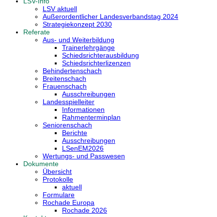
LSV-Info
LSV aktuell
Außerordentlicher Landesverbandstag 2024
Strategiekonzept 2030
Referate
Aus- und Weiterbildung
Trainerlehrgänge
Schiedsrichterausbildung
Schiedsrichterlizenzen
Behindertenschach
Breitenschach
Frauenschach
Ausschreibungen
Landesspielleiter
Informationen
Rahmenterminplan
Seniorenschach
Berichte
Ausschreibungen
LSenEM2026
Wertungs- und Passwesen
Dokumente
Übersicht
Protokolle
aktuell
Formulare
Rochade Europa
Rochade 2026