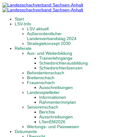
Start
LSV-Info
LSV aktuell
Außerordentlicher
Landesverbandstag 2024
Strategiekonzept 2030
Referate
Aus- und Weiterbildung
Trainerlehrgänge
Schiedsrichterausbildung
Schiedsrichterlizenzen
Behindertenschach
Breitenschach
Frauenschach
Ausschreibungen
Landesspielleiter
Informationen
Rahmenterminplan
Seniorenschach
Berichte
Ausschreibungen
LSenEM2026
Wertungs- und Passwesen
Dokumente
Übersicht