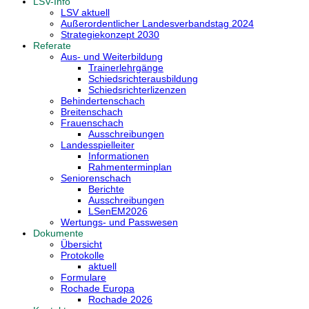
LSV-Info
LSV aktuell
Außerordentlicher Landesverbandstag 2024
Strategiekonzept 2030
Referate
Aus- und Weiterbildung
Trainerlehrgänge
Schiedsrichterausbildung
Schiedsrichterlizenzen
Behindertenschach
Breitenschach
Frauenschach
Ausschreibungen
Landesspielleiter
Informationen
Rahmenterminplan
Seniorenschach
Berichte
Ausschreibungen
LSenEM2026
Wertungs- und Passwesen
Dokumente
Übersicht
Protokolle
aktuell
Formulare
Rochade Europa
Rochade 2026