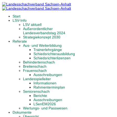
Start
LSV-Info
LSV aktuell
Außerordentlicher
Landesverbandstag 2024
Strategiekonzept 2030
Referate
Aus- und Weiterbildung
Trainerlehrgänge
Schiedsrichterausbildung
Schiedsrichterlizenzen
Behindertenschach
Breitenschach
Frauenschach
Ausschreibungen
Landesspielleiter
Informationen
Rahmenterminplan
Seniorenschach
Berichte
Ausschreibungen
LSenEM2026
Wertungs- und Passwesen
Dokumente
Übersicht