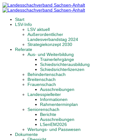
Start
LSV-Info
LSV aktuell
Außerordentlicher
Landesverbandstag 2024
Strategiekonzept 2030
Referate
Aus- und Weiterbildung
Trainerlehrgänge
Schiedsrichterausbildung
Schiedsrichterlizenzen
Behindertenschach
Breitenschach
Frauenschach
Ausschreibungen
Landesspielleiter
Informationen
Rahmenterminplan
Seniorenschach
Berichte
Ausschreibungen
LSenEM2026
Wertungs- und Passwesen
Dokumente
Übersicht