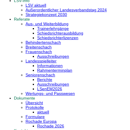
LSV-Info
LSV aktuell
Außerordentlicher Landesverbandstag 2024
Strategiekonzept 2030
Referate
Aus- und Weiterbildung
Trainerlehrgänge
Schiedsrichterausbildung
Schiedsrichterlizenzen
Behindertenschach
Breitenschach
Frauenschach
Ausschreibungen
Landesspielleiter
Informationen
Rahmenterminplan
Seniorenschach
Berichte
Ausschreibungen
LSenEM2026
Wertungs- und Passwesen
Dokumente
Übersicht
Protokolle
aktuell
Formulare
Rochade Europa
Rochade 2026