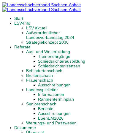
Start
LSV-Info
LSV aktuell
Außerordentlicher
Landesverbandstag 2024
Strategiekonzept 2030
Referate
Aus- und Weiterbildung
Trainerlehrgänge
Schiedsrichterausbildung
Schiedsrichterlizenzen
Behindertenschach
Breitenschach
Frauenschach
Ausschreibungen
Landesspielleiter
Informationen
Rahmenterminplan
Seniorenschach
Berichte
Ausschreibungen
LSenEM2026
Wertungs- und Passwesen
Dokumente
Übersicht