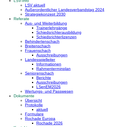
LSV-Info
LSV aktuell
Außerordentlicher Landesverbandstag 2024
Strategiekonzept 2030
Referate
Aus- und Weiterbildung
Trainerlehrgänge
Schiedsrichterausbildung
Schiedsrichterlizenzen
Behindertenschach
Breitenschach
Frauenschach
Ausschreibungen
Landesspielleiter
Informationen
Rahmenterminplan
Seniorenschach
Berichte
Ausschreibungen
LSenEM2026
Wertungs- und Passwesen
Dokumente
Übersicht
Protokolle
aktuell
Formulare
Rochade Europa
Rochade 2026