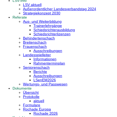
LSV-Info
LSV aktuell
Außerordentlicher Landesverbandstag 2024
Strategiekonzept 2030
Referate
Aus- und Weiterbildung
Trainerlehrgänge
Schiedsrichterausbildung
Schiedsrichterlizenzen
Behindertenschach
Breitenschach
Frauenschach
Ausschreibungen
Landesspielleiter
Informationen
Rahmenterminplan
Seniorenschach
Berichte
Ausschreibungen
LSenEM2026
Wertungs- und Passwesen
Dokumente
Übersicht
Protokolle
aktuell
Formulare
Rochade Europa
Rochade 2026