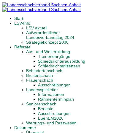
Start
LSV-Info
LSV aktuell
Außerordentlicher
Landesverbandstag 2024
Strategiekonzept 2030
Referate
Aus- und Weiterbildung
Trainerlehrgänge
Schiedsrichterausbildung
Schiedsrichterlizenzen
Behindertenschach
Breitenschach
Frauenschach
Ausschreibungen
Landesspielleiter
Informationen
Rahmenterminplan
Seniorenschach
Berichte
Ausschreibungen
LSenEM2026
Wertungs- und Passwesen
Dokumente
Übersicht