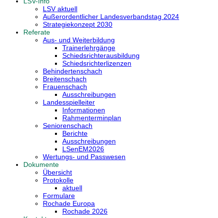
LSV-Info
LSV aktuell
Außerordentlicher Landesverbandstag 2024
Strategiekonzept 2030
Referate
Aus- und Weiterbildung
Trainerlehrgänge
Schiedsrichterausbildung
Schiedsrichterlizenzen
Behindertenschach
Breitenschach
Frauenschach
Ausschreibungen
Landesspielleiter
Informationen
Rahmenterminplan
Seniorenschach
Berichte
Ausschreibungen
LSenEM2026
Wertungs- und Passwesen
Dokumente
Übersicht
Protokolle
aktuell
Formulare
Rochade Europa
Rochade 2026