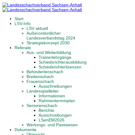
Start
LSV-Info
LSV aktuell
Außerordentlicher
Landesverbandstag 2024
Strategiekonzept 2030
Referate
Aus- und Weiterbildung
Trainerlehrgänge
Schiedsrichterausbildung
Schiedsrichterlizenzen
Behindertenschach
Breitenschach
Frauenschach
Ausschreibungen
Landesspielleiter
Informationen
Rahmenterminplan
Seniorenschach
Berichte
Ausschreibungen
LSenEM2026
Wertungs- und Passwesen
Dokumente
Übersicht