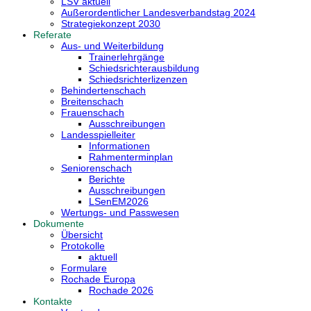
LSV aktuell
Außerordentlicher Landesverbandstag 2024
Strategiekonzept 2030
Referate
Aus- und Weiterbildung
Trainerlehrgänge
Schiedsrichterausbildung
Schiedsrichterlizenzen
Behindertenschach
Breitenschach
Frauenschach
Ausschreibungen
Landesspielleiter
Informationen
Rahmenterminplan
Seniorenschach
Berichte
Ausschreibungen
LSenEM2026
Wertungs- und Passwesen
Dokumente
Übersicht
Protokolle
aktuell
Formulare
Rochade Europa
Rochade 2026
Kontakte