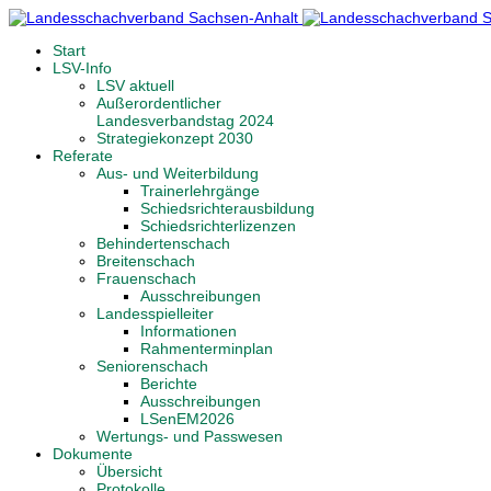
Start
LSV-Info
LSV aktuell
Außerordentlicher
Landesverbandstag 2024
Strategiekonzept 2030
Referate
Aus- und Weiterbildung
Trainerlehrgänge
Schiedsrichterausbildung
Schiedsrichterlizenzen
Behindertenschach
Breitenschach
Frauenschach
Ausschreibungen
Landesspielleiter
Informationen
Rahmenterminplan
Seniorenschach
Berichte
Ausschreibungen
LSenEM2026
Wertungs- und Passwesen
Dokumente
Übersicht
Protokolle