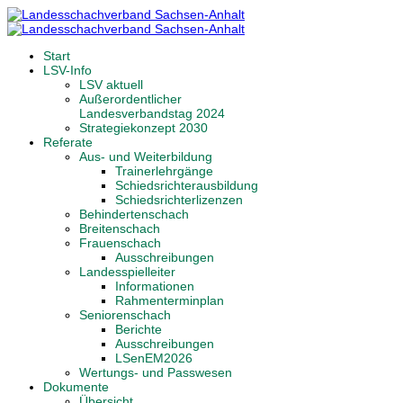
Start
LSV-Info
LSV aktuell
Außerordentlicher
Landesverbandstag 2024
Strategiekonzept 2030
Referate
Aus- und Weiterbildung
Trainerlehrgänge
Schiedsrichterausbildung
Schiedsrichterlizenzen
Behindertenschach
Breitenschach
Frauenschach
Ausschreibungen
Landesspielleiter
Informationen
Rahmenterminplan
Seniorenschach
Berichte
Ausschreibungen
LSenEM2026
Wertungs- und Passwesen
Dokumente
Übersicht