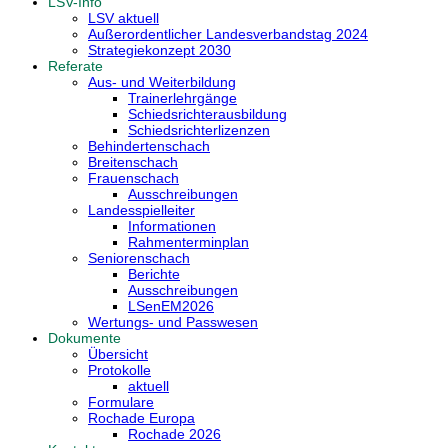
LSV-Info
LSV aktuell
Außerordentlicher Landesverbandstag 2024
Strategiekonzept 2030
Referate
Aus- und Weiterbildung
Trainerlehrgänge
Schiedsrichterausbildung
Schiedsrichterlizenzen
Behindertenschach
Breitenschach
Frauenschach
Ausschreibungen
Landesspielleiter
Informationen
Rahmenterminplan
Seniorenschach
Berichte
Ausschreibungen
LSenEM2026
Wertungs- und Passwesen
Dokumente
Übersicht
Protokolle
aktuell
Formulare
Rochade Europa
Rochade 2026