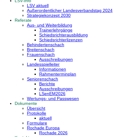
LSV-Info
LSV aktuell
Außerordentlicher Landesverbandstag 2024
Strategiekonzept 2030
Referate
Aus- und Weiterbildung
Trainerlehrgänge
Schiedsrichterausbildung
Schiedsrichterlizenzen
Behindertenschach
Breitenschach
Frauenschach
Ausschreibungen
Landesspielleiter
Informationen
Rahmenterminplan
Seniorenschach
Berichte
Ausschreibungen
LSenEM2026
Wertungs- und Passwesen
Dokumente
Übersicht
Protokolle
aktuell
Formulare
Rochade Europa
Rochade 2026