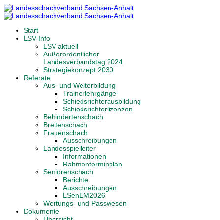
Start
LSV-Info
LSV aktuell
Außerordentlicher
Landesverbandstag 2024
Strategiekonzept 2030
Referate
Aus- und Weiterbildung
Trainerlehrgänge
Schiedsrichterausbildung
Schiedsrichterlizenzen
Behindertenschach
Breitenschach
Frauenschach
Ausschreibungen
Landesspielleiter
Informationen
Rahmenterminplan
Seniorenschach
Berichte
Ausschreibungen
LSenEM2026
Wertungs- und Passwesen
Dokumente
Übersicht