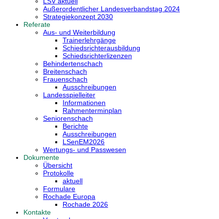
LSV aktuell
Außerordentlicher Landesverbandstag 2024
Strategiekonzept 2030
Referate
Aus- und Weiterbildung
Trainerlehrgänge
Schiedsrichterausbildung
Schiedsrichterlizenzen
Behindertenschach
Breitenschach
Frauenschach
Ausschreibungen
Landesspielleiter
Informationen
Rahmenterminplan
Seniorenschach
Berichte
Ausschreibungen
LSenEM2026
Wertungs- und Passwesen
Dokumente
Übersicht
Protokolle
aktuell
Formulare
Rochade Europa
Rochade 2026
Kontakte