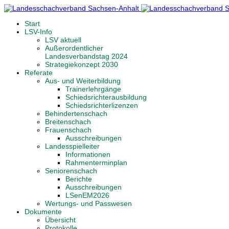
Start
LSV-Info
LSV aktuell
Außerordentlicher
Landesverbandstag 2024
Strategiekonzept 2030
Referate
Aus- und Weiterbildung
Trainerlehrgänge
Schiedsrichterausbildung
Schiedsrichterlizenzen
Behindertenschach
Breitenschach
Frauenschach
Ausschreibungen
Landesspielleiter
Informationen
Rahmenterminplan
Seniorenschach
Berichte
Ausschreibungen
LSenEM2026
Wertungs- und Passwesen
Dokumente
Übersicht
Protokolle