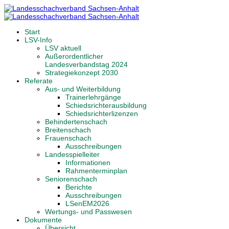
Start
LSV-Info
LSV aktuell
Außerordentlicher
Landesverbandstag 2024
Strategiekonzept 2030
Referate
Aus- und Weiterbildung
Trainerlehrgänge
Schiedsrichterausbildung
Schiedsrichterlizenzen
Behindertenschach
Breitenschach
Frauenschach
Ausschreibungen
Landesspielleiter
Informationen
Rahmenterminplan
Seniorenschach
Berichte
Ausschreibungen
LSenEM2026
Wertungs- und Passwesen
Dokumente
Übersicht