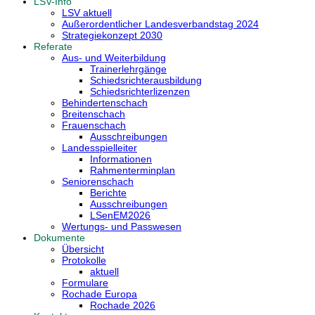
LSV-Info
LSV aktuell
Außerordentlicher Landesverbandstag 2024
Strategiekonzept 2030
Referate
Aus- und Weiterbildung
Trainerlehrgänge
Schiedsrichterausbildung
Schiedsrichterlizenzen
Behindertenschach
Breitenschach
Frauenschach
Ausschreibungen
Landesspielleiter
Informationen
Rahmenterminplan
Seniorenschach
Berichte
Ausschreibungen
LSenEM2026
Wertungs- und Passwesen
Dokumente
Übersicht
Protokolle
aktuell
Formulare
Rochade Europa
Rochade 2026