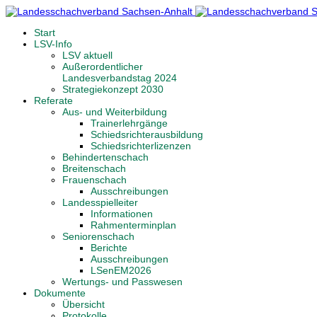
Start
LSV-Info
LSV aktuell
Außerordentlicher
Landesverbandstag 2024
Strategiekonzept 2030
Referate
Aus- und Weiterbildung
Trainerlehrgänge
Schiedsrichterausbildung
Schiedsrichterlizenzen
Behindertenschach
Breitenschach
Frauenschach
Ausschreibungen
Landesspielleiter
Informationen
Rahmenterminplan
Seniorenschach
Berichte
Ausschreibungen
LSenEM2026
Wertungs- und Passwesen
Dokumente
Übersicht
Protokolle