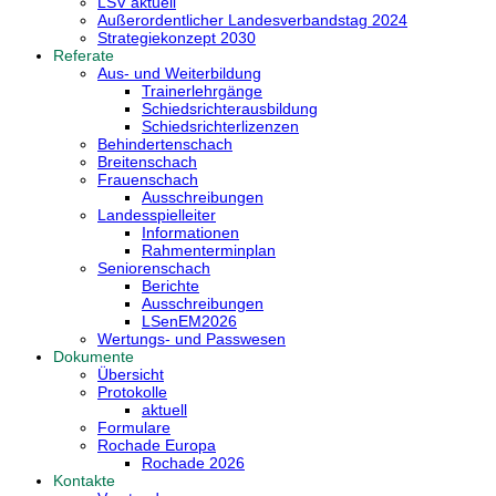
LSV aktuell
Außerordentlicher Landesverbandstag 2024
Strategiekonzept 2030
Referate
Aus- und Weiterbildung
Trainerlehrgänge
Schiedsrichterausbildung
Schiedsrichterlizenzen
Behindertenschach
Breitenschach
Frauenschach
Ausschreibungen
Landesspielleiter
Informationen
Rahmenterminplan
Seniorenschach
Berichte
Ausschreibungen
LSenEM2026
Wertungs- und Passwesen
Dokumente
Übersicht
Protokolle
aktuell
Formulare
Rochade Europa
Rochade 2026
Kontakte