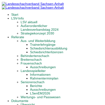
Start
LSV-Info
LSV aktuell
Außerordentlicher
Landesverbandstag 2024
Strategiekonzept 2030
Referate
Aus- und Weiterbildung
Trainerlehrgänge
Schiedsrichterausbildung
Schiedsrichterlizenzen
Behindertenschach
Breitenschach
Frauenschach
Ausschreibungen
Landesspielleiter
Informationen
Rahmenterminplan
Seniorenschach
Berichte
Ausschreibungen
LSenEM2026
Wertungs- und Passwesen
Dokumente
Übersicht