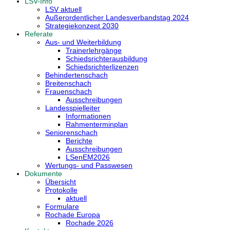
LSV-Info
LSV aktuell
Außerordentlicher Landesverbandstag 2024
Strategiekonzept 2030
Referate
Aus- und Weiterbildung
Trainerlehrgänge
Schiedsrichterausbildung
Schiedsrichterlizenzen
Behindertenschach
Breitenschach
Frauenschach
Ausschreibungen
Landesspielleiter
Informationen
Rahmenterminplan
Seniorenschach
Berichte
Ausschreibungen
LSenEM2026
Wertungs- und Passwesen
Dokumente
Übersicht
Protokolle
aktuell
Formulare
Rochade Europa
Rochade 2026