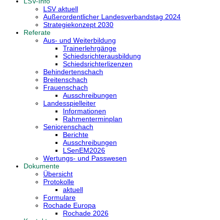
LSV-Info
LSV aktuell
Außerordentlicher Landesverbandstag 2024
Strategiekonzept 2030
Referate
Aus- und Weiterbildung
Trainerlehrgänge
Schiedsrichterausbildung
Schiedsrichterlizenzen
Behindertenschach
Breitenschach
Frauenschach
Ausschreibungen
Landesspielleiter
Informationen
Rahmenterminplan
Seniorenschach
Berichte
Ausschreibungen
LSenEM2026
Wertungs- und Passwesen
Dokumente
Übersicht
Protokolle
aktuell
Formulare
Rochade Europa
Rochade 2026