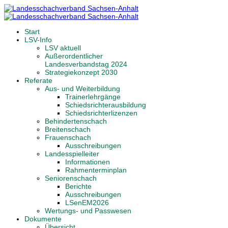
Start
LSV-Info
LSV aktuell
Außerordentlicher
Landesverbandstag 2024
Strategiekonzept 2030
Referate
Aus- und Weiterbildung
Trainerlehrgänge
Schiedsrichterausbildung
Schiedsrichterlizenzen
Behindertenschach
Breitenschach
Frauenschach
Ausschreibungen
Landesspielleiter
Informationen
Rahmenterminplan
Seniorenschach
Berichte
Ausschreibungen
LSenEM2026
Wertungs- und Passwesen
Dokumente
Übersicht