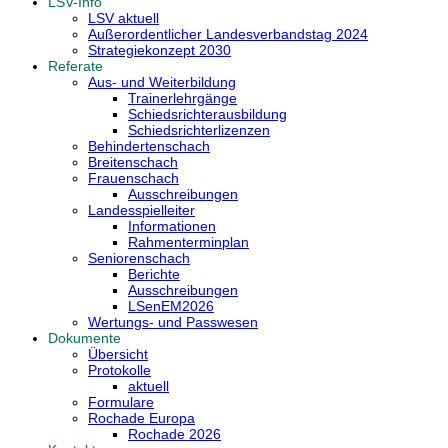
LSV-Info
LSV aktuell
Außerordentlicher Landesverbandstag 2024
Strategiekonzept 2030
Referate
Aus- und Weiterbildung
Trainerlehrgänge
Schiedsrichterausbildung
Schiedsrichterlizenzen
Behindertenschach
Breitenschach
Frauenschach
Ausschreibungen
Landesspielleiter
Informationen
Rahmenterminplan
Seniorenschach
Berichte
Ausschreibungen
LSenEM2026
Wertungs- und Passwesen
Dokumente
Übersicht
Protokolle
aktuell
Formulare
Rochade Europa
Rochade 2026