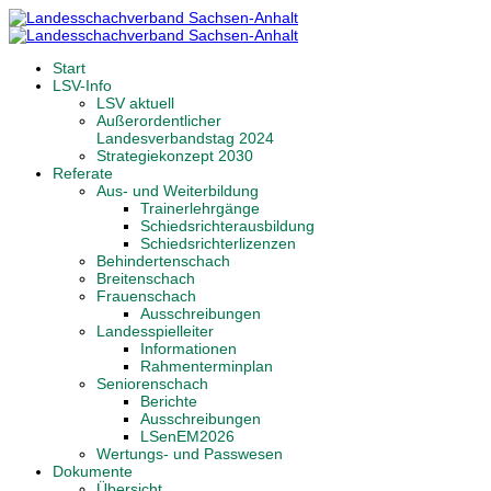
Start
LSV-Info
LSV aktuell
Außerordentlicher
Landesverbandstag 2024
Strategiekonzept 2030
Referate
Aus- und Weiterbildung
Trainerlehrgänge
Schiedsrichterausbildung
Schiedsrichterlizenzen
Behindertenschach
Breitenschach
Frauenschach
Ausschreibungen
Landesspielleiter
Informationen
Rahmenterminplan
Seniorenschach
Berichte
Ausschreibungen
LSenEM2026
Wertungs- und Passwesen
Dokumente
Übersicht