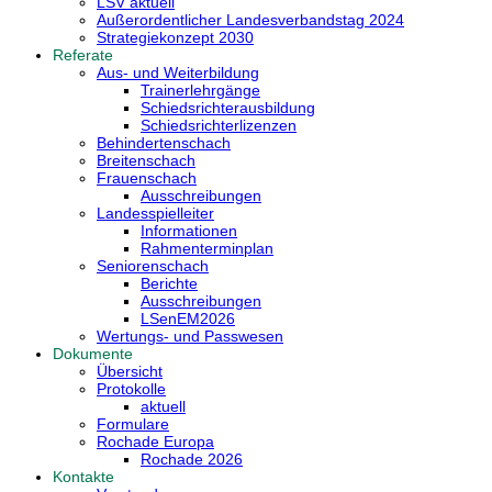
LSV aktuell
Außerordentlicher Landesverbandstag 2024
Strategiekonzept 2030
Referate
Aus- und Weiterbildung
Trainerlehrgänge
Schiedsrichterausbildung
Schiedsrichterlizenzen
Behindertenschach
Breitenschach
Frauenschach
Ausschreibungen
Landesspielleiter
Informationen
Rahmenterminplan
Seniorenschach
Berichte
Ausschreibungen
LSenEM2026
Wertungs- und Passwesen
Dokumente
Übersicht
Protokolle
aktuell
Formulare
Rochade Europa
Rochade 2026
Kontakte