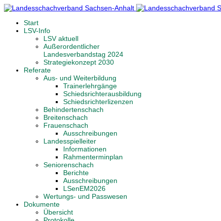
Start
LSV-Info
LSV aktuell
Außerordentlicher
Landesverbandstag 2024
Strategiekonzept 2030
Referate
Aus- und Weiterbildung
Trainerlehrgänge
Schiedsrichterausbildung
Schiedsrichterlizenzen
Behindertenschach
Breitenschach
Frauenschach
Ausschreibungen
Landesspielleiter
Informationen
Rahmenterminplan
Seniorenschach
Berichte
Ausschreibungen
LSenEM2026
Wertungs- und Passwesen
Dokumente
Übersicht
Protokolle