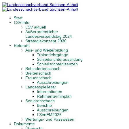
Start
LSV-Info
LSV aktuell
Außerordentlicher
Landesverbandstag 2024
Strategiekonzept 2030
Referate
Aus- und Weiterbildung
Trainerlehrgänge
Schiedsrichterausbildung
Schiedsrichterlizenzen
Behindertenschach
Breitenschach
Frauenschach
Ausschreibungen
Landesspielleiter
Informationen
Rahmenterminplan
Seniorenschach
Berichte
Ausschreibungen
LSenEM2026
Wertungs- und Passwesen
Dokumente
Übersicht