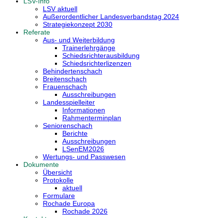
LSV-Info
LSV aktuell
Außerordentlicher Landesverbandstag 2024
Strategiekonzept 2030
Referate
Aus- und Weiterbildung
Trainerlehrgänge
Schiedsrichterausbildung
Schiedsrichterlizenzen
Behindertenschach
Breitenschach
Frauenschach
Ausschreibungen
Landesspielleiter
Informationen
Rahmenterminplan
Seniorenschach
Berichte
Ausschreibungen
LSenEM2026
Wertungs- und Passwesen
Dokumente
Übersicht
Protokolle
aktuell
Formulare
Rochade Europa
Rochade 2026