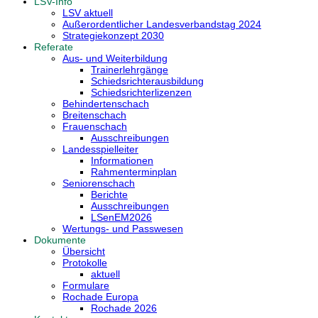
LSV-Info
LSV aktuell
Außerordentlicher Landesverbandstag 2024
Strategiekonzept 2030
Referate
Aus- und Weiterbildung
Trainerlehrgänge
Schiedsrichterausbildung
Schiedsrichterlizenzen
Behindertenschach
Breitenschach
Frauenschach
Ausschreibungen
Landesspielleiter
Informationen
Rahmenterminplan
Seniorenschach
Berichte
Ausschreibungen
LSenEM2026
Wertungs- und Passwesen
Dokumente
Übersicht
Protokolle
aktuell
Formulare
Rochade Europa
Rochade 2026