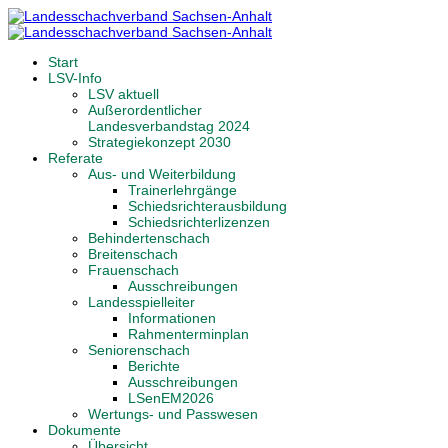
Start
LSV-Info
LSV aktuell
Außerordentlicher
Landesverbandstag 2024
Strategiekonzept 2030
Referate
Aus- und Weiterbildung
Trainerlehrgänge
Schiedsrichterausbildung
Schiedsrichterlizenzen
Behindertenschach
Breitenschach
Frauenschach
Ausschreibungen
Landesspielleiter
Informationen
Rahmenterminplan
Seniorenschach
Berichte
Ausschreibungen
LSenEM2026
Wertungs- und Passwesen
Dokumente
Übersicht