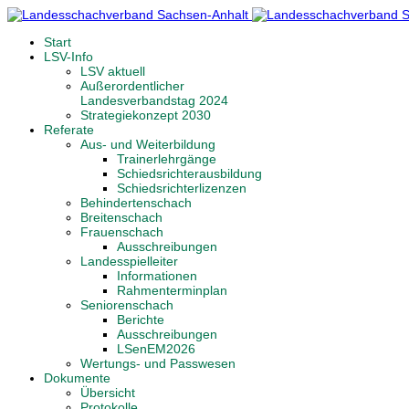
Start
LSV-Info
LSV aktuell
Außerordentlicher
Landesverbandstag 2024
Strategiekonzept 2030
Referate
Aus- und Weiterbildung
Trainerlehrgänge
Schiedsrichterausbildung
Schiedsrichterlizenzen
Behindertenschach
Breitenschach
Frauenschach
Ausschreibungen
Landesspielleiter
Informationen
Rahmenterminplan
Seniorenschach
Berichte
Ausschreibungen
LSenEM2026
Wertungs- und Passwesen
Dokumente
Übersicht
Protokolle