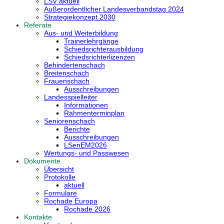
LSV aktuell
Außerordentlicher Landesverbandstag 2024
Strategiekonzept 2030
Referate
Aus- und Weiterbildung
Trainerlehrgänge
Schiedsrichterausbildung
Schiedsrichterlizenzen
Behindertenschach
Breitenschach
Frauenschach
Ausschreibungen
Landesspielleiter
Informationen
Rahmenterminplan
Seniorenschach
Berichte
Ausschreibungen
LSenEM2026
Wertungs- und Passwesen
Dokumente
Übersicht
Protokolle
aktuell
Formulare
Rochade Europa
Rochade 2026
Kontakte