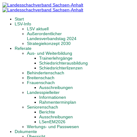
Start
LSV-Info
LSV aktuell
Außerordentlicher
Landesverbandstag 2024
Strategiekonzept 2030
Referate
Aus- und Weiterbildung
Trainerlehrgänge
Schiedsrichterausbildung
Schiedsrichterlizenzen
Behindertenschach
Breitenschach
Frauenschach
Ausschreibungen
Landesspielleiter
Informationen
Rahmenterminplan
Seniorenschach
Berichte
Ausschreibungen
LSenEM2026
Wertungs- und Passwesen
Dokumente
Übersicht