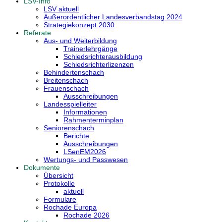
LSV-Info
LSV aktuell
Außerordentlicher Landesverbandstag 2024
Strategiekonzept 2030
Referate
Aus- und Weiterbildung
Trainerlehrgänge
Schiedsrichterausbildung
Schiedsrichterlizenzen
Behindertenschach
Breitenschach
Frauenschach
Ausschreibungen
Landesspielleiter
Informationen
Rahmenterminplan
Seniorenschach
Berichte
Ausschreibungen
LSenEM2026
Wertungs- und Passwesen
Dokumente
Übersicht
Protokolle
aktuell
Formulare
Rochade Europa
Rochade 2026