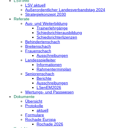
LSV-Info
LSV aktuell
Außerordentlicher Landesverbandstag 2024
Strategiekonzept 2030
Referate
Aus- und Weiterbildung
Trainerlehrgänge
Schiedsrichterausbildung
Schiedsrichterlizenzen
Behindertenschach
Breitenschach
Frauenschach
Ausschreibungen
Landesspielleiter
Informationen
Rahmenterminplan
Seniorenschach
Berichte
Ausschreibungen
LSenEM2026
Wertungs- und Passwesen
Dokumente
Übersicht
Protokolle
aktuell
Formulare
Rochade Europa
Rochade 2026