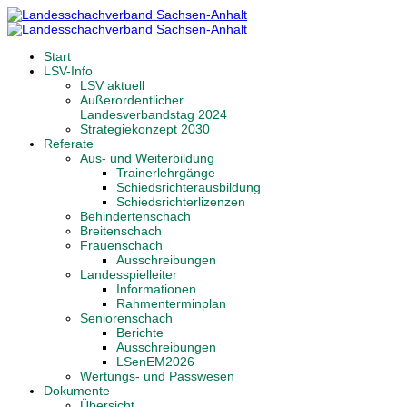
Start
LSV-Info
LSV aktuell
Außerordentlicher
Landesverbandstag 2024
Strategiekonzept 2030
Referate
Aus- und Weiterbildung
Trainerlehrgänge
Schiedsrichterausbildung
Schiedsrichterlizenzen
Behindertenschach
Breitenschach
Frauenschach
Ausschreibungen
Landesspielleiter
Informationen
Rahmenterminplan
Seniorenschach
Berichte
Ausschreibungen
LSenEM2026
Wertungs- und Passwesen
Dokumente
Übersicht