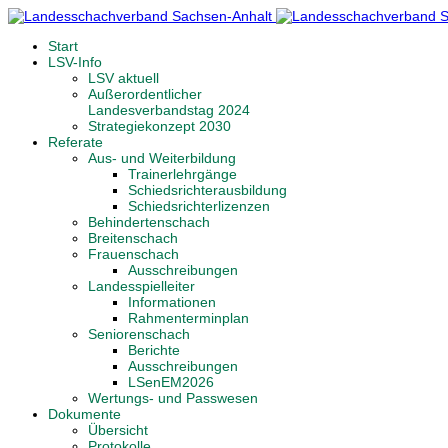
Start
LSV-Info
LSV aktuell
Außerordentlicher
Landesverbandstag 2024
Strategiekonzept 2030
Referate
Aus- und Weiterbildung
Trainerlehrgänge
Schiedsrichterausbildung
Schiedsrichterlizenzen
Behindertenschach
Breitenschach
Frauenschach
Ausschreibungen
Landesspielleiter
Informationen
Rahmenterminplan
Seniorenschach
Berichte
Ausschreibungen
LSenEM2026
Wertungs- und Passwesen
Dokumente
Übersicht
Protokolle