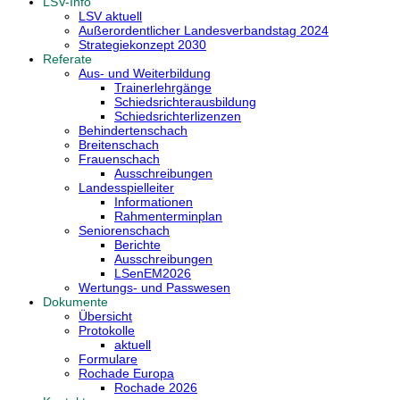
LSV-Info
LSV aktuell
Außerordentlicher Landesverbandstag 2024
Strategiekonzept 2030
Referate
Aus- und Weiterbildung
Trainerlehrgänge
Schiedsrichterausbildung
Schiedsrichterlizenzen
Behindertenschach
Breitenschach
Frauenschach
Ausschreibungen
Landesspielleiter
Informationen
Rahmenterminplan
Seniorenschach
Berichte
Ausschreibungen
LSenEM2026
Wertungs- und Passwesen
Dokumente
Übersicht
Protokolle
aktuell
Formulare
Rochade Europa
Rochade 2026