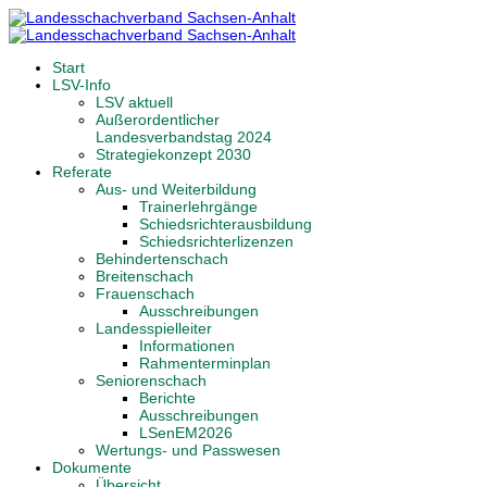
Start
LSV-Info
LSV aktuell
Außerordentlicher
Landesverbandstag 2024
Strategiekonzept 2030
Referate
Aus- und Weiterbildung
Trainerlehrgänge
Schiedsrichterausbildung
Schiedsrichterlizenzen
Behindertenschach
Breitenschach
Frauenschach
Ausschreibungen
Landesspielleiter
Informationen
Rahmenterminplan
Seniorenschach
Berichte
Ausschreibungen
LSenEM2026
Wertungs- und Passwesen
Dokumente
Übersicht