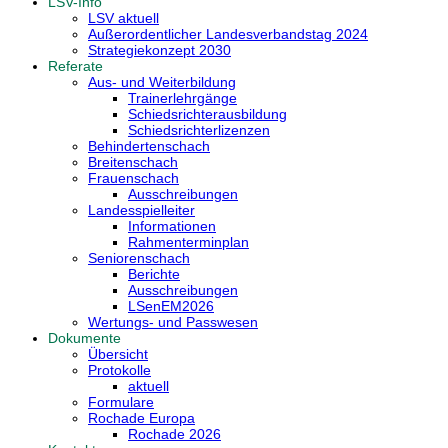
LSV-Info
LSV aktuell
Außerordentlicher Landesverbandstag 2024
Strategiekonzept 2030
Referate
Aus- und Weiterbildung
Trainerlehrgänge
Schiedsrichterausbildung
Schiedsrichterlizenzen
Behindertenschach
Breitenschach
Frauenschach
Ausschreibungen
Landesspielleiter
Informationen
Rahmenterminplan
Seniorenschach
Berichte
Ausschreibungen
LSenEM2026
Wertungs- und Passwesen
Dokumente
Übersicht
Protokolle
aktuell
Formulare
Rochade Europa
Rochade 2026