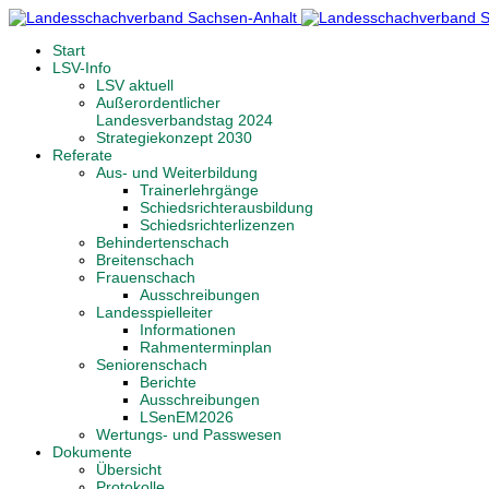
Start
LSV-Info
LSV aktuell
Außerordentlicher
Landesverbandstag 2024
Strategiekonzept 2030
Referate
Aus- und Weiterbildung
Trainerlehrgänge
Schiedsrichterausbildung
Schiedsrichterlizenzen
Behindertenschach
Breitenschach
Frauenschach
Ausschreibungen
Landesspielleiter
Informationen
Rahmenterminplan
Seniorenschach
Berichte
Ausschreibungen
LSenEM2026
Wertungs- und Passwesen
Dokumente
Übersicht
Protokolle