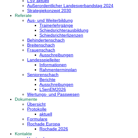
LSV aktuell
Außerordentlicher Landesverbandstag 2024
Strategiekonzept 2030
Referate
Aus- und Weiterbildung
Trainerlehrgänge
Schiedsrichterausbildung
Schiedsrichterlizenzen
Behindertenschach
Breitenschach
Frauenschach
Ausschreibungen
Landesspielleiter
Informationen
Rahmenterminplan
Seniorenschach
Berichte
Ausschreibungen
LSenEM2026
Wertungs- und Passwesen
Dokumente
Übersicht
Protokolle
aktuell
Formulare
Rochade Europa
Rochade 2026
Kontakte