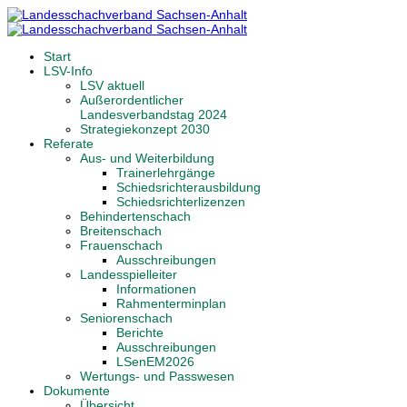
Start
LSV-Info
LSV aktuell
Außerordentlicher
Landesverbandstag 2024
Strategiekonzept 2030
Referate
Aus- und Weiterbildung
Trainerlehrgänge
Schiedsrichterausbildung
Schiedsrichterlizenzen
Behindertenschach
Breitenschach
Frauenschach
Ausschreibungen
Landesspielleiter
Informationen
Rahmenterminplan
Seniorenschach
Berichte
Ausschreibungen
LSenEM2026
Wertungs- und Passwesen
Dokumente
Übersicht