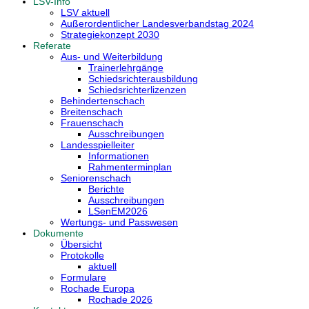
LSV-Info
LSV aktuell
Außerordentlicher Landesverbandstag 2024
Strategiekonzept 2030
Referate
Aus- und Weiterbildung
Trainerlehrgänge
Schiedsrichterausbildung
Schiedsrichterlizenzen
Behindertenschach
Breitenschach
Frauenschach
Ausschreibungen
Landesspielleiter
Informationen
Rahmenterminplan
Seniorenschach
Berichte
Ausschreibungen
LSenEM2026
Wertungs- und Passwesen
Dokumente
Übersicht
Protokolle
aktuell
Formulare
Rochade Europa
Rochade 2026