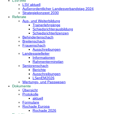
LSV-Info
LSV aktuell
Außerordentlicher Landesverbandstag 2024
Strategiekonzept 2030
Referate
Aus- und Weiterbildung
Trainerlehrgänge
Schiedsrichterausbildung
Schiedsrichterlizenzen
Behindertenschach
Breitenschach
Frauenschach
Ausschreibungen
Landesspielleiter
Informationen
Rahmenterminplan
Seniorenschach
Berichte
Ausschreibungen
LSenEM2026
Wertungs- und Passwesen
Dokumente
Übersicht
Protokolle
aktuell
Formulare
Rochade Europa
Rochade 2026