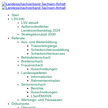
Start
LSV-Info
LSV aktuell
Außerordentlicher
Landesverbandstag 2024
Strategiekonzept 2030
Referate
Aus- und Weiterbildung
Trainerlehrgänge
Schiedsrichterausbildung
Schiedsrichterlizenzen
Behindertenschach
Breitenschach
Frauenschach
Ausschreibungen
Landesspielleiter
Informationen
Rahmenterminplan
Seniorenschach
Berichte
Ausschreibungen
LSenEM2026
Wertungs- und Passwesen
Dokumente
Übersicht