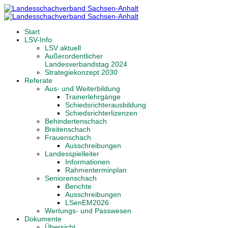
Start
LSV-Info
LSV aktuell
Außerordentlicher
Landesverbandstag 2024
Strategiekonzept 2030
Referate
Aus- und Weiterbildung
Trainerlehrgänge
Schiedsrichterausbildung
Schiedsrichterlizenzen
Behindertenschach
Breitenschach
Frauenschach
Ausschreibungen
Landesspielleiter
Informationen
Rahmenterminplan
Seniorenschach
Berichte
Ausschreibungen
LSenEM2026
Wertungs- und Passwesen
Dokumente
Übersicht