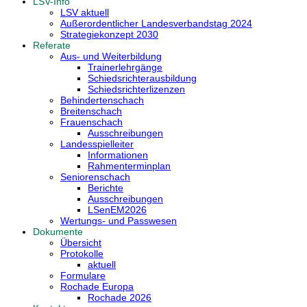
LSV-Info
LSV aktuell
Außerordentlicher Landesverbandstag 2024
Strategiekonzept 2030
Referate
Aus- und Weiterbildung
Trainerlehrgänge
Schiedsrichterausbildung
Schiedsrichterlizenzen
Behindertenschach
Breitenschach
Frauenschach
Ausschreibungen
Landesspielleiter
Informationen
Rahmenterminplan
Seniorenschach
Berichte
Ausschreibungen
LSenEM2026
Wertungs- und Passwesen
Dokumente
Übersicht
Protokolle
aktuell
Formulare
Rochade Europa
Rochade 2026