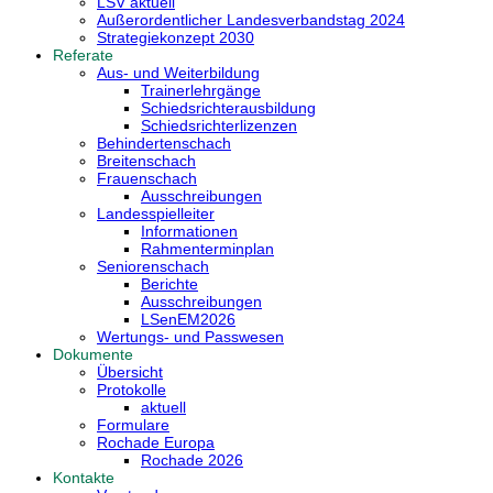
LSV aktuell
Außerordentlicher Landesverbandstag 2024
Strategiekonzept 2030
Referate
Aus- und Weiterbildung
Trainerlehrgänge
Schiedsrichterausbildung
Schiedsrichterlizenzen
Behindertenschach
Breitenschach
Frauenschach
Ausschreibungen
Landesspielleiter
Informationen
Rahmenterminplan
Seniorenschach
Berichte
Ausschreibungen
LSenEM2026
Wertungs- und Passwesen
Dokumente
Übersicht
Protokolle
aktuell
Formulare
Rochade Europa
Rochade 2026
Kontakte