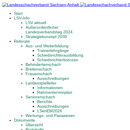
Start
LSV-Info
LSV aktuell
Außerordentlicher
Landesverbandstag 2024
Strategiekonzept 2030
Referate
Aus- und Weiterbildung
Trainerlehrgänge
Schiedsrichterausbildung
Schiedsrichterlizenzen
Behindertenschach
Breitenschach
Frauenschach
Ausschreibungen
Landesspielleiter
Informationen
Rahmenterminplan
Seniorenschach
Berichte
Ausschreibungen
LSenEM2026
Wertungs- und Passwesen
Dokumente
Übersicht
Protokolle