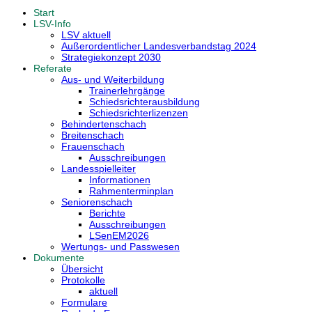
Start
LSV-Info
LSV aktuell
Außerordentlicher Landesverbandstag 2024
Strategiekonzept 2030
Referate
Aus- und Weiterbildung
Trainerlehrgänge
Schiedsrichterausbildung
Schiedsrichterlizenzen
Behindertenschach
Breitenschach
Frauenschach
Ausschreibungen
Landesspielleiter
Informationen
Rahmenterminplan
Seniorenschach
Berichte
Ausschreibungen
LSenEM2026
Wertungs- und Passwesen
Dokumente
Übersicht
Protokolle
aktuell
Formulare