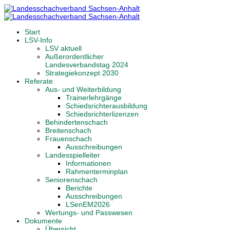
Start
LSV-Info
LSV aktuell
Außerordentlicher
Landesverbandstag 2024
Strategiekonzept 2030
Referate
Aus- und Weiterbildung
Trainerlehrgänge
Schiedsrichterausbildung
Schiedsrichterlizenzen
Behindertenschach
Breitenschach
Frauenschach
Ausschreibungen
Landesspielleiter
Informationen
Rahmenterminplan
Seniorenschach
Berichte
Ausschreibungen
LSenEM2026
Wertungs- und Passwesen
Dokumente
Übersicht