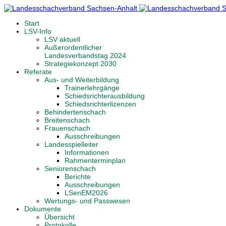
Start
LSV-Info
LSV aktuell
Außerordentlicher
Landesverbandstag 2024
Strategiekonzept 2030
Referate
Aus- und Weiterbildung
Trainerlehrgänge
Schiedsrichterausbildung
Schiedsrichterlizenzen
Behindertenschach
Breitenschach
Frauenschach
Ausschreibungen
Landesspielleiter
Informationen
Rahmenterminplan
Seniorenschach
Berichte
Ausschreibungen
LSenEM2026
Wertungs- und Passwesen
Dokumente
Übersicht
Protokolle