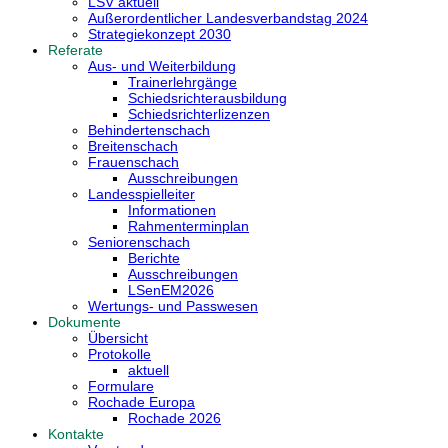
LSV aktuell
Außerordentlicher Landesverbandstag 2024
Strategiekonzept 2030
Referate
Aus- und Weiterbildung
Trainerlehrgänge
Schiedsrichterausbildung
Schiedsrichterlizenzen
Behindertenschach
Breitenschach
Frauenschach
Ausschreibungen
Landesspielleiter
Informationen
Rahmenterminplan
Seniorenschach
Berichte
Ausschreibungen
LSenEM2026
Wertungs- und Passwesen
Dokumente
Übersicht
Protokolle
aktuell
Formulare
Rochade Europa
Rochade 2026
Kontakte