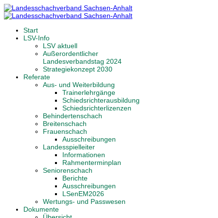
Start
LSV-Info
LSV aktuell
Außerordentlicher
Landesverbandstag 2024
Strategiekonzept 2030
Referate
Aus- und Weiterbildung
Trainerlehrgänge
Schiedsrichterausbildung
Schiedsrichterlizenzen
Behindertenschach
Breitenschach
Frauenschach
Ausschreibungen
Landesspielleiter
Informationen
Rahmenterminplan
Seniorenschach
Berichte
Ausschreibungen
LSenEM2026
Wertungs- und Passwesen
Dokumente
Übersicht