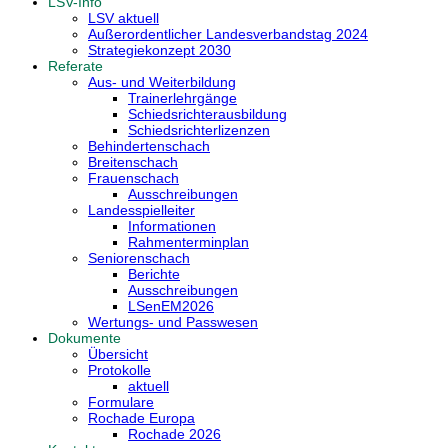
LSV-Info
LSV aktuell
Außerordentlicher Landesverbandstag 2024
Strategiekonzept 2030
Referate
Aus- und Weiterbildung
Trainerlehrgänge
Schiedsrichterausbildung
Schiedsrichterlizenzen
Behindertenschach
Breitenschach
Frauenschach
Ausschreibungen
Landesspielleiter
Informationen
Rahmenterminplan
Seniorenschach
Berichte
Ausschreibungen
LSenEM2026
Wertungs- und Passwesen
Dokumente
Übersicht
Protokolle
aktuell
Formulare
Rochade Europa
Rochade 2026