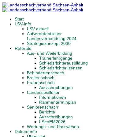
Start
LSV-Info
LSV aktuell
Außerordentlicher
Landesverbandstag 2024
Strategiekonzept 2030
Referate
Aus- und Weiterbildung
Trainerlehrgänge
Schiedsrichterausbildung
Schiedsrichterlizenzen
Behindertenschach
Breitenschach
Frauenschach
Ausschreibungen
Landesspielleiter
Informationen
Rahmenterminplan
Seniorenschach
Berichte
Ausschreibungen
LSenEM2026
Wertungs- und Passwesen
Dokumente
Übersicht