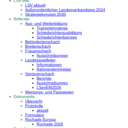
LSV-Info
LSV aktuell
Außerordentlicher Landesverbandstag 2024
Strategiekonzept 2030
Referate
Aus- und Weiterbildung
Trainerlehrgänge
Schiedsrichterausbildung
Schiedsrichterlizenzen
Behindertenschach
Breitenschach
Frauenschach
Ausschreibungen
Landesspielleiter
Informationen
Rahmenterminplan
Seniorenschach
Berichte
Ausschreibungen
LSenEM2026
Wertungs- und Passwesen
Dokumente
Übersicht
Protokolle
aktuell
Formulare
Rochade Europa
Rochade 2026