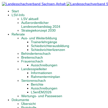
Start
LSV-Info
LSV aktuell
Außerordentlicher
Landesverbandstag 2024
Strategiekonzept 2030
Referate
Aus- und Weiterbildung
Trainerlehrgänge
Schiedsrichterausbildung
Schiedsrichterlizenzen
Behindertenschach
Breitenschach
Frauenschach
Ausschreibungen
Landesspielleiter
Informationen
Rahmenterminplan
Seniorenschach
Berichte
Ausschreibungen
LSenEM2026
Wertungs- und Passwesen
Dokumente
Übersicht
Protokolle