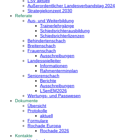
LSV aktuell
Außerordentlicher Landesverbandstag 2024
Strategiekonzept 2030
Referate
Aus- und Weiterbildung
Trainerlehrgänge
Schiedsrichterausbildung
Schiedsrichterlizenzen
Behindertenschach
Breitenschach
Frauenschach
Ausschreibungen
Landesspielleiter
Informationen
Rahmenterminplan
Seniorenschach
Berichte
Ausschreibungen
LSenEM2026
Wertungs- und Passwesen
Dokumente
Übersicht
Protokolle
aktuell
Formulare
Rochade Europa
Rochade 2026
Kontakte