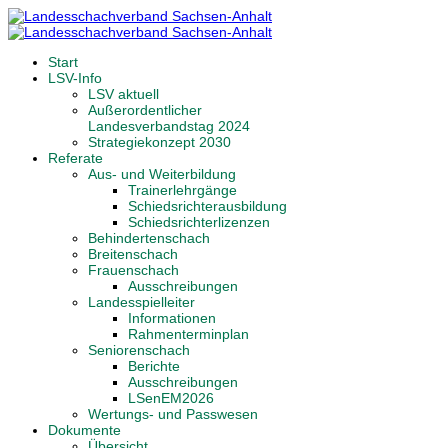
Start
LSV-Info
LSV aktuell
Außerordentlicher
Landesverbandstag 2024
Strategiekonzept 2030
Referate
Aus- und Weiterbildung
Trainerlehrgänge
Schiedsrichterausbildung
Schiedsrichterlizenzen
Behindertenschach
Breitenschach
Frauenschach
Ausschreibungen
Landesspielleiter
Informationen
Rahmenterminplan
Seniorenschach
Berichte
Ausschreibungen
LSenEM2026
Wertungs- und Passwesen
Dokumente
Übersicht