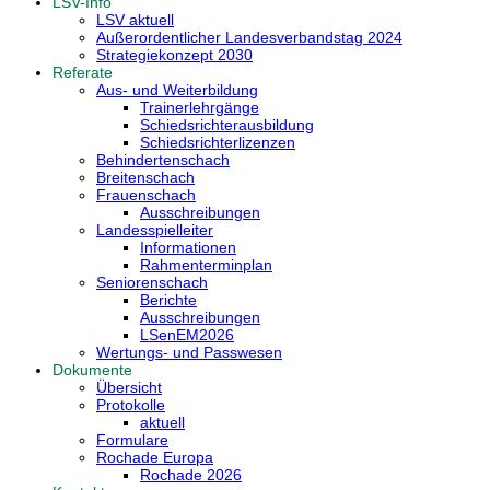
LSV-Info
LSV aktuell
Außerordentlicher Landesverbandstag 2024
Strategiekonzept 2030
Referate
Aus- und Weiterbildung
Trainerlehrgänge
Schiedsrichterausbildung
Schiedsrichterlizenzen
Behindertenschach
Breitenschach
Frauenschach
Ausschreibungen
Landesspielleiter
Informationen
Rahmenterminplan
Seniorenschach
Berichte
Ausschreibungen
LSenEM2026
Wertungs- und Passwesen
Dokumente
Übersicht
Protokolle
aktuell
Formulare
Rochade Europa
Rochade 2026