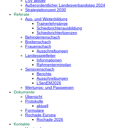
LSV aktuell
Außerordentlicher Landesverbandstag 2024
Strategiekonzept 2030
Referate
Aus- und Weiterbildung
Trainerlehrgänge
Schiedsrichterausbildung
Schiedsrichterlizenzen
Behindertenschach
Breitenschach
Frauenschach
Ausschreibungen
Landesspielleiter
Informationen
Rahmenterminplan
Seniorenschach
Berichte
Ausschreibungen
LSenEM2026
Wertungs- und Passwesen
Dokumente
Übersicht
Protokolle
aktuell
Formulare
Rochade Europa
Rochade 2026
Kontakte