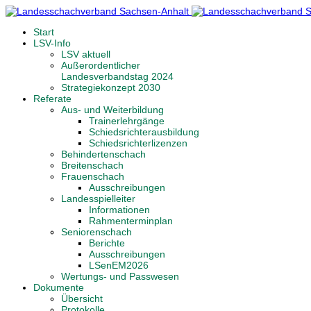
Start
LSV-Info
LSV aktuell
Außerordentlicher
Landesverbandstag 2024
Strategiekonzept 2030
Referate
Aus- und Weiterbildung
Trainerlehrgänge
Schiedsrichterausbildung
Schiedsrichterlizenzen
Behindertenschach
Breitenschach
Frauenschach
Ausschreibungen
Landesspielleiter
Informationen
Rahmenterminplan
Seniorenschach
Berichte
Ausschreibungen
LSenEM2026
Wertungs- und Passwesen
Dokumente
Übersicht
Protokolle