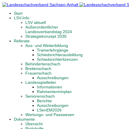
Start
LSV-Info
LSV aktuell
Außerordentlicher
Landesverbandstag 2024
Strategiekonzept 2030
Referate
Aus- und Weiterbildung
Trainerlehrgänge
Schiedsrichterausbildung
Schiedsrichterlizenzen
Behindertenschach
Breitenschach
Frauenschach
Ausschreibungen
Landesspielleiter
Informationen
Rahmenterminplan
Seniorenschach
Berichte
Ausschreibungen
LSenEM2026
Wertungs- und Passwesen
Dokumente
Übersicht
Protokolle