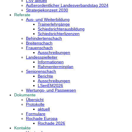
LSV aktuell
Außerordentlicher Landesverbandstag 2024
Strategiekonzept 2030
Referate
Aus- und Weiterbildung
Trainerlehrgänge
Schiedsrichterausbildung
Schiedsrichterlizenzen
Behindertenschach
Breitenschach
Frauenschach
Ausschreibungen
Landesspielleiter
Informationen
Rahmenterminplan
Seniorenschach
Berichte
Ausschreibungen
LSenEM2026
Wertungs- und Passwesen
Dokumente
Übersicht
Protokolle
aktuell
Formulare
Rochade Europa
Rochade 2026
Kontakte