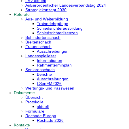
LSV aktuell
Außerordentlicher Landesverbandstag 2024
Strategiekonzept 2030
Referate
Aus- und Weiterbildung
Trainerlehrgänge
Schiedsrichterausbildung
Schiedsrichterlizenzen
Behindertenschach
Breitenschach
Frauenschach
Ausschreibungen
Landesspielleiter
Informationen
Rahmenterminplan
Seniorenschach
Berichte
Ausschreibungen
LSenEM2026
Wertungs- und Passwesen
Dokumente
Übersicht
Protokolle
aktuell
Formulare
Rochade Europa
Rochade 2026
Kontakte