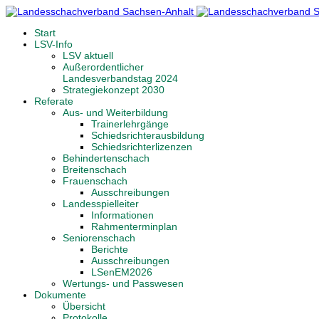
Start
LSV-Info
LSV aktuell
Außerordentlicher
Landesverbandstag 2024
Strategiekonzept 2030
Referate
Aus- und Weiterbildung
Trainerlehrgänge
Schiedsrichterausbildung
Schiedsrichterlizenzen
Behindertenschach
Breitenschach
Frauenschach
Ausschreibungen
Landesspielleiter
Informationen
Rahmenterminplan
Seniorenschach
Berichte
Ausschreibungen
LSenEM2026
Wertungs- und Passwesen
Dokumente
Übersicht
Protokolle