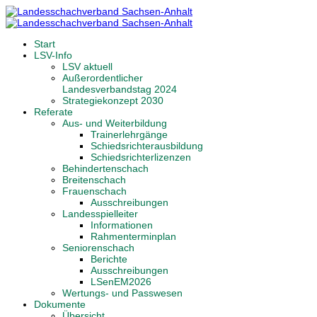
Start
LSV-Info
LSV aktuell
Außerordentlicher
Landesverbandstag 2024
Strategiekonzept 2030
Referate
Aus- und Weiterbildung
Trainerlehrgänge
Schiedsrichterausbildung
Schiedsrichterlizenzen
Behindertenschach
Breitenschach
Frauenschach
Ausschreibungen
Landesspielleiter
Informationen
Rahmenterminplan
Seniorenschach
Berichte
Ausschreibungen
LSenEM2026
Wertungs- und Passwesen
Dokumente
Übersicht