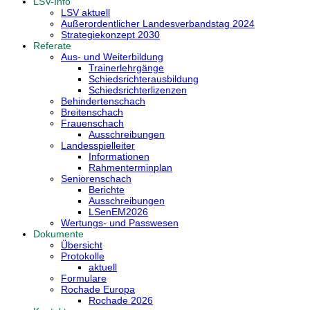
LSV-Info
LSV aktuell
Außerordentlicher Landesverbandstag 2024
Strategiekonzept 2030
Referate
Aus- und Weiterbildung
Trainerlehrgänge
Schiedsrichterausbildung
Schiedsrichterlizenzen
Behindertenschach
Breitenschach
Frauenschach
Ausschreibungen
Landesspielleiter
Informationen
Rahmenterminplan
Seniorenschach
Berichte
Ausschreibungen
LSenEM2026
Wertungs- und Passwesen
Dokumente
Übersicht
Protokolle
aktuell
Formulare
Rochade Europa
Rochade 2026