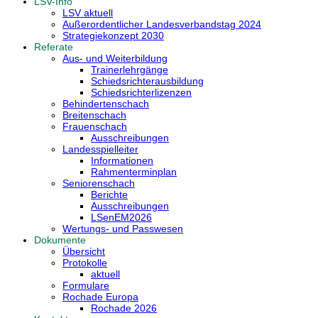
LSV-Info
LSV aktuell
Außerordentlicher Landesverbandstag 2024
Strategiekonzept 2030
Referate
Aus- und Weiterbildung
Trainerlehrgänge
Schiedsrichterausbildung
Schiedsrichterlizenzen
Behindertenschach
Breitenschach
Frauenschach
Ausschreibungen
Landesspielleiter
Informationen
Rahmenterminplan
Seniorenschach
Berichte
Ausschreibungen
LSenEM2026
Wertungs- und Passwesen
Dokumente
Übersicht
Protokolle
aktuell
Formulare
Rochade Europa
Rochade 2026