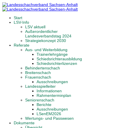
Start
LSV-Info
LSV aktuell
Außerordentlicher
Landesverbandstag 2024
Strategiekonzept 2030
Referate
Aus- und Weiterbildung
Trainerlehrgänge
Schiedsrichterausbildung
Schiedsrichterlizenzen
Behindertenschach
Breitenschach
Frauenschach
Ausschreibungen
Landesspielleiter
Informationen
Rahmenterminplan
Seniorenschach
Berichte
Ausschreibungen
LSenEM2026
Wertungs- und Passwesen
Dokumente
Übersicht