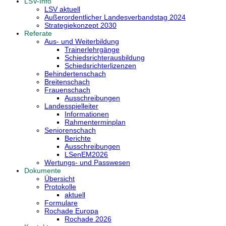
LSV-Info
LSV aktuell
Außerordentlicher Landesverbandstag 2024
Strategiekonzept 2030
Referate
Aus- und Weiterbildung
Trainerlehrgänge
Schiedsrichterausbildung
Schiedsrichterlizenzen
Behindertenschach
Breitenschach
Frauenschach
Ausschreibungen
Landesspielleiter
Informationen
Rahmenterminplan
Seniorenschach
Berichte
Ausschreibungen
LSenEM2026
Wertungs- und Passwesen
Dokumente
Übersicht
Protokolle
aktuell
Formulare
Rochade Europa
Rochade 2026