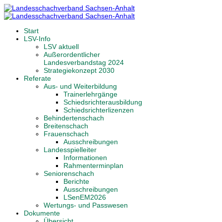
Start
LSV-Info
LSV aktuell
Außerordentlicher
Landesverbandstag 2024
Strategiekonzept 2030
Referate
Aus- und Weiterbildung
Trainerlehrgänge
Schiedsrichterausbildung
Schiedsrichterlizenzen
Behindertenschach
Breitenschach
Frauenschach
Ausschreibungen
Landesspielleiter
Informationen
Rahmenterminplan
Seniorenschach
Berichte
Ausschreibungen
LSenEM2026
Wertungs- und Passwesen
Dokumente
Übersicht